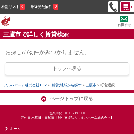
0
0
検討リスト
最近見た物件
お問合せ
三鷹市で詳しく賃貸検索
お探しの物件がみつかりません。
トップへ戻る
ツルハホーム株式会社TOP
>
(賃貸)地域から探す
>
三鷹市
>
町名選択
ページトップに戻る
営業時間:10:00～19：00
定休日:水曜日・日曜日【居住支援法人ツルハホーム株式会社】
ホーム