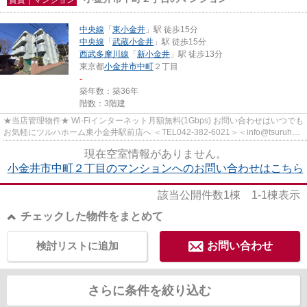
中央線
「
東小金井
」駅 徒歩15分
中央線
「
武蔵小金井
」駅 徒歩15分
西武多摩川線
「
新小金井
」駅 徒歩13分
東京都
小金井市
中町
２丁目
-
築年数：築36年
階数：3階建
★当店管理物件★ Wi-Fiインターネット月額無料(1Gbps) お問い合わせはいつでも
お気軽にツルハホーム東小金井駅前店へ ＜TEL042-382-6021＞＜info@tsuruha-
h.co.jp＞
現在空室情報がありません。
小金井市中町２丁目のマンションへのお問い合わせはこちら
該当公開件数
1
棟
1-1
棟表示
チェックした物件をまとめて
検討リストに追加
お問い合わせ
さらに条件を絞り込む