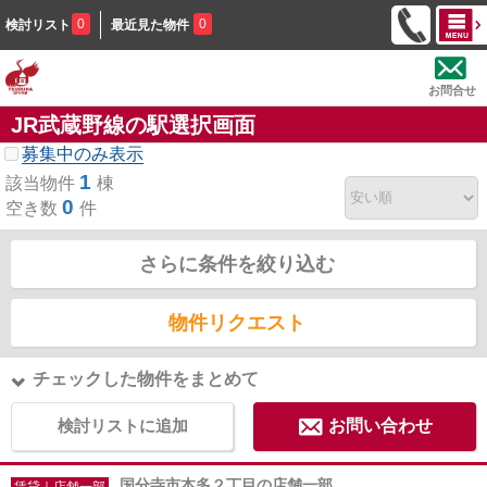
0
0
検討リスト
最近見た物件
お問合せ
JR武蔵野線の駅選択画面
募集中のみ表示
1
該当物件
棟
0
空き数
件
さらに条件を絞り込む
物件リクエスト
チェックした物件をまとめて
検討リストに追加
お問い合わせ
国分寺市本多２丁目の店舗一部
賃貸｜店舗一部