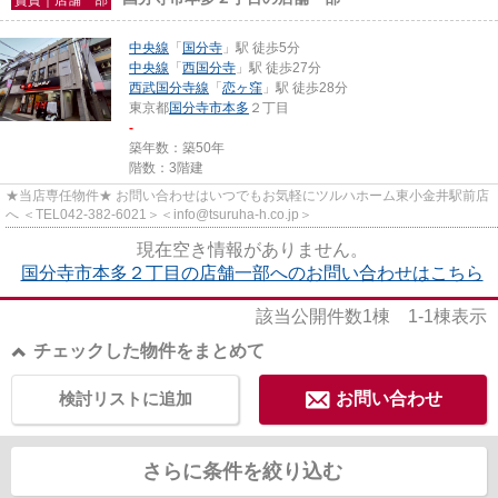
中央線
「
国分寺
」駅 徒歩5分
中央線
「
西国分寺
」駅 徒歩27分
西武国分寺線
「
恋ヶ窪
」駅 徒歩28分
東京都
国分寺市
本多
２丁目
-
築年数：築50年
階数：3階建
★当店専任物件★ お問い合わせはいつでもお気軽にツルハホーム東小金井駅前店
へ ＜TEL042-382-6021＞＜info@tsuruha-h.co.jp＞
現在空き情報がありません。
国分寺市本多２丁目の店舗一部へのお問い合わせはこちら
該当公開件数
1
棟
1-1
棟表示
チェックした物件をまとめて
検討リストに追加
お問い合わせ
さらに条件を絞り込む