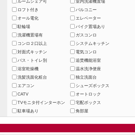
ルームシェア可
室内洗濯機置場
ロフト付き
バルコニー
オール電化
エレベーター
駐輪場
バイク置場あり
洗濯機置場有
ガスコンロ
コンロ２口以上
システムキッチン
対面式キッチン
電気コンロ
バス・トイレ別
追焚機能浴室
浴室乾燥機
温水洗浄便座
洗髪洗面化粧台
独立洗面台
エアコン
シューズボックス
CATV
オートロック
TVモニタ付インターホン
宅配ボックス
駐車場あり
角部屋