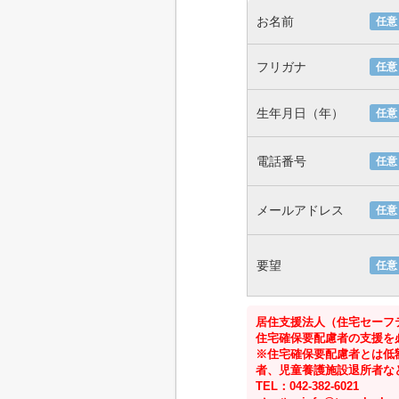
お名前
任意
フリガナ
任意
生年月日（年）
任意
電話番号
任意
メールアドレス
任意
要望
任意
居住支援法人（住宅セーフ
住宅確保要配慮者の支援を
※住宅確保要配慮者とは低
者、児童養護施設退所者な
TEL：042-382-6021