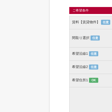
ご希望条件
賃料【賃貸物件】
任意
間取り選択
任意
希望沿線1
任意
希望沿線2
任意
希望住所1
OK