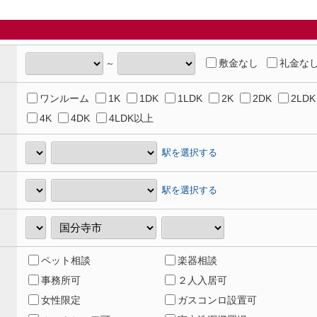
敷金なし
礼金な
～
ワンルーム
1K
1DK
1LDK
2K
2DK
2LDK
4K
4DK
4LDK以上
駅を選択する
駅を選択する
ペット相談
楽器相談
事務所可
２人入居可
女性限定
ガスコンロ設置可