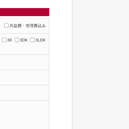
し
共益費・管理費込み
3K
3DK
3LDK