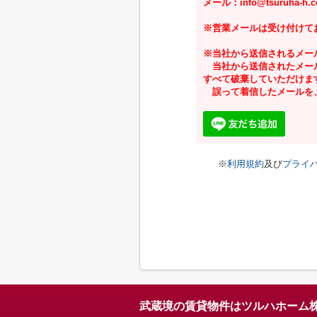
メール：info@tsuruha-h.co
※営業メールは受け付けて
※当社から送信されるメー
当社から送信されたメール
すべて破棄していただけま
誤って着信したメールを、
※
利用規約
及び
プライ
武蔵境の賃貸物件はツルハホーム