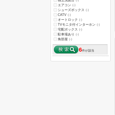
独立洗面台
(-)
エアコン
(-)
シューズボックス
(-)
CATV
(-)
オートロック
(-)
TVモニタ付インターホン
(-)
宅配ボックス
(-)
駐車場あり
(-)
角部屋
(-)
6
件が該当