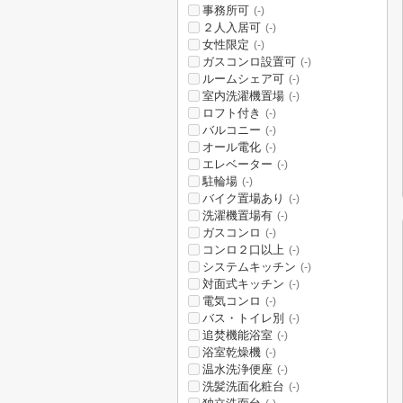
事務所可
(-)
２人入居可
(-)
女性限定
(-)
ガスコンロ設置可
(-)
ルームシェア可
(-)
室内洗濯機置場
(-)
ロフト付き
(-)
バルコニー
(-)
オール電化
(-)
エレベーター
(-)
駐輪場
(-)
バイク置場あり
(-)
洗濯機置場有
(-)
ガスコンロ
(-)
コンロ２口以上
(-)
システムキッチン
(-)
対面式キッチン
(-)
電気コンロ
(-)
バス・トイレ別
(-)
追焚機能浴室
(-)
浴室乾燥機
(-)
温水洗浄便座
(-)
洗髪洗面化粧台
(-)