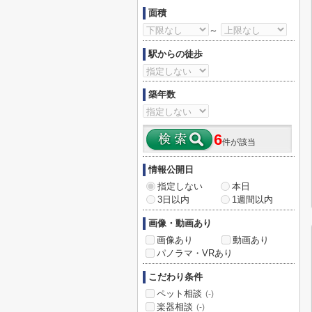
面積
～
駅からの徒歩
築年数
6
件が該当
情報公開日
指定しない
本日
3日以内
1週間以内
画像・動画あり
画像あり
動画あり
パノラマ・VRあり
こだわり条件
ペット相談
(-)
楽器相談
(-)