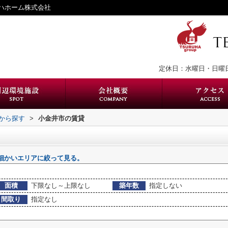
ハホーム株式会社
定休日：水曜日・日曜
域から探す
>
小金井市の賃貸
細かいエリアに絞って見る。
面積
下限なし～上限なし
築年数
指定しない
間取り
指定なし