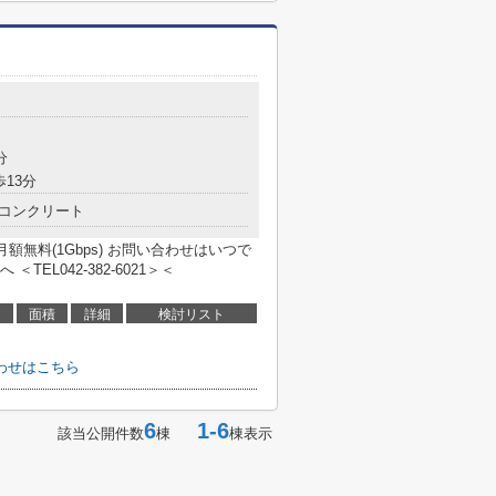
分
歩13分
コンクリート
月額無料(1Gbps) お問い合わせはいつで
EL042-382-6021＞＜
面積
詳細
検討リスト
わせはこちら
6
1-6
該当公開件数
棟
棟表示