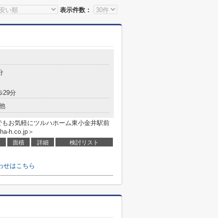
表示件数：
分
歩29分
他
でもお気軽にツルハホーム東小金井駅前
a-h.co.jp＞
面積
詳細
検討リスト
わせはこちら