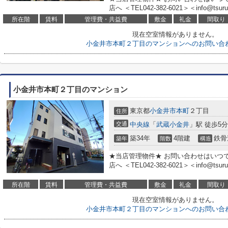
店へ ＜TEL042-382-6021＞＜info@tsuruh
所在階
賃料
管理費・共益費
敷金
礼金
間取り
現在空室情報がありません。
小金井市本町２丁目のマンションへのお問い合
小金井市本町２丁目のマンション
東京都
小金井市
本町
２丁目
住所
交通
中央線
「
武蔵小金井
」駅 徒歩5分
築34年
4階建
鉄骨
築年
階数
構造
★当店管理物件★ お問い合わせはいつ
店へ ＜TEL042-382-6021＞＜info@tsuruh
所在階
賃料
管理費・共益費
敷金
礼金
間取り
現在空室情報がありません。
小金井市本町２丁目のマンションへのお問い合