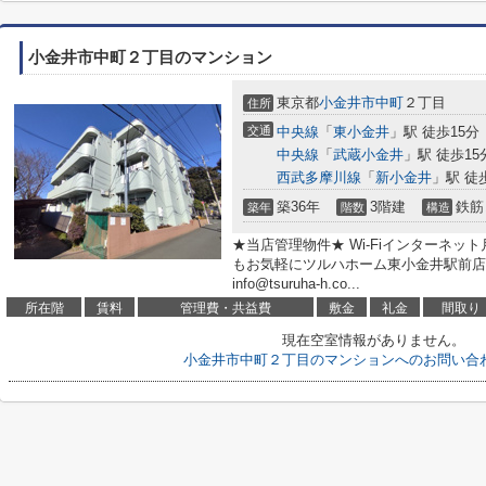
小金井市中町２丁目のマンション
東京都
小金井市
中町
２丁目
住所
交通
中央線
「
東小金井
」駅 徒歩15分
中央線
「
武蔵小金井
」駅 徒歩15
西武多摩川線
「
新小金井
」駅 徒
築36年
3階建
鉄筋
築年
階数
構造
★当店管理物件★ Wi-Fiインターネット
もお気軽にツルハホーム東小金井駅前店へ ＜T
info@tsuruha-h.co...
所在階
賃料
管理費・共益費
敷金
礼金
間取り
現在空室情報がありません。
小金井市中町２丁目のマンションへのお問い合