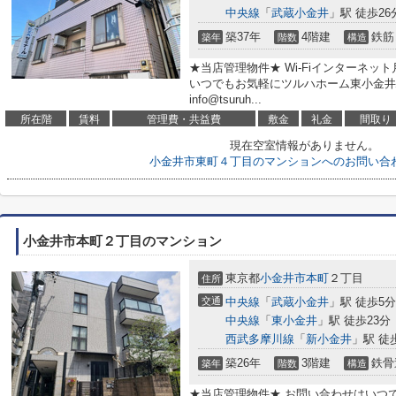
中央線
「
武蔵小金井
」駅 徒歩26
築37年
4階建
鉄筋
築年
階数
構造
★当店管理物件★ Wi-Fiインターネット
いつでもお気軽にツルハホーム東小金井駅前店へ
info@tsuruh...
所在階
賃料
管理費・共益費
敷金
礼金
間取り
現在空室情報がありません。
小金井市東町４丁目のマンションへのお問い合
小金井市本町２丁目のマンション
東京都
小金井市
本町
２丁目
住所
交通
中央線
「
武蔵小金井
」駅 徒歩5分
中央線
「
東小金井
」駅 徒歩23分
西武多摩川線
「
新小金井
」駅 徒
築26年
3階建
鉄骨
築年
階数
構造
★当店管理物件★ お問い合わせはいつ