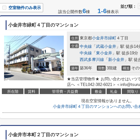
並び順：
空室物件のみ表示
6
1-6
該当公開件数
棟
棟表示
小金井市緑町４丁目のマンション
東京都
小金井市
緑町
４丁目
住所
交通
中央線
「
武蔵小金井
」駅 徒歩14
中央線
「
東小金井
」駅 徒歩19分
西武多摩川線
「
新小金井
」駅 徒
築36年
3階建
その
築年
階数
構造
★当店管理物件★ お問い合わせはいつ
店へ ＜TEL042-382-6021＞＜info@tsuruh
所在階
賃料
管理費・共益費
敷金
礼金
間取り
現在空室情報がありません。
小金井市緑町４丁目のマンションへのお問い合
小金井市本町２丁目のマンション