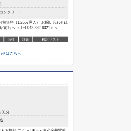
分
コンクリート
月額無料（1Gbps導入） お問い合わせは
 ＜TEL042-382-6021＞＜
面積
詳細
検討リスト
わせはこちら
歩31分
造
でもお気軽にツルハホーム東小金井駅前