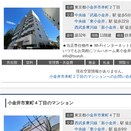
東京都
小金井市
本町
２丁目
住所
交通
中央線
「
武蔵小金井
」駅 徒歩5分
中央線
「
東小金井
」駅 徒歩22分
西武多摩川線
「
新小金井
」駅 徒
築32年
11階建
鉄
築年
階数
構造
★当店専任物件★ Wi-Fiインターネット
いつでもお気軽にツルハホーム東小金井駅前店へ
info@tsuruh...
所在階
賃料
管理費・共益費
敷金
礼金
間取り
現在空室情報がありません。
小金井市本町２丁目のマンションへのお問い合
小金井市東町４丁目のマンション
東京都
小金井市
東町
４丁目
住所
交通
西武多摩川線
「
新小金井
」駅 徒
中央線
「
東小金井
」駅 徒歩9分