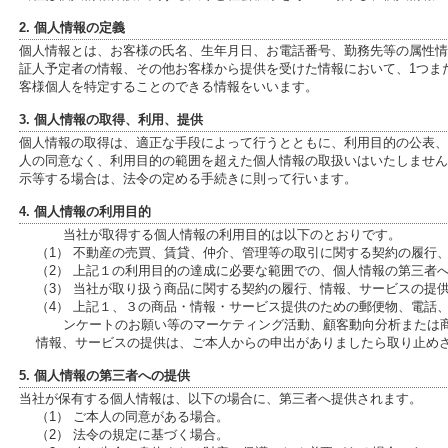
2. 個人情報の定義
個人情報とは、お客様の氏名、生年月日、お電話番号、勤務先等の属性情報、
証人予定者の情報、その他お客様から提供を受けた情報において、1つま
客様個人を特定することのできる情報をいいます。
3. 個人情報の取得、利用、提供
個人情報の取得は、適正な手段によって行うとともに、利用目的の公表、
人の同意なく、利用目的の範囲を超えた個人情報の取扱いはいたしません
示等する場合は、法令の定める手続きに則って行います。
4. 個人情報の利用目的
当社が取得する個人情報の利用目的は以下のとおりです。
（1） 不動産の売買、賃貸、仲介、管理等の取引に関する契約の履行
（2） 上記１の利用目的の達成に必要な範囲での、個人情報の第三者
（3） 当社が取り扱う商品に関する契約の履行、情報、サービスの提
（4） 上記１、３の商品・情報・サービス提供のための郵便物、電話
ンケートのお願い等のマーケティング活動、顧客動向分析または
情報、サービスの提供は、ご本人からの申出がありましたら取り止め
5. 個人情報の第三者への提供
当社が保有する個人情報は、以下の場合に、第三者へ提供されます。
（1） ご本人の同意がある場合。
（2） 法令の規定に基づく場合。