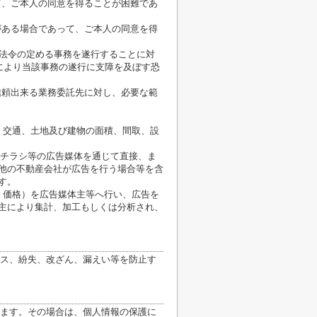
て、ご本人の同意を得ることが困難であ
がある場合であって、ご本人の同意を得
が法令の定める事務を遂行することに対
により当該事務の遂行に支障を及ぼす恐
信頼出来る業務委託先に対し、必要な範
、交通、土地及び建物の面積、間取、設
、チラシ等の広告媒体を通じて直接、ま
他の不動産会社が広告を行う場合等を含
す。
、価格）を広告媒体主等へ行い、広告を
主により集計、加工もしくは分析され、
ス、紛失、改ざん、漏えい等を防止す
ます。その場合は、個人情報の保護に