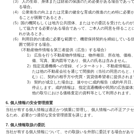
（3） 人の生命、身体または財産の保護のため必要がある場合であっ
る場合。
（4） 公衆衛生の向上または児童の健全な育成の推進のため特に必要
ることが困難であるとき。
（5）国の機関もしくは地方公共団体、またはその委託を受けたもの
して協力する必要がある場合であって、ご本人の同意を得ること
れがあるとき。
（6） 利用目的の達成に必要な範囲で、機密保持契約を締結している
囲で開示する場合。
《不動産物件情報を第三者提供（広告）する場合》
1） 広告を行う不動産物件情報は、物件種目、所在地、価格
備、写真、案内図等であり、個人の氏名は含みません。
2）指定流通機構への登録、インターネット、不動産情報誌
たは他の不動産会社を通じて間接的（当社の同意のもと、
む）に、契約の相手方や売買・賃貸借希望者に提供されま
3） 契約が成立した場合は、速やかに成約報告（成約年月日
停止します。成約情報は、指定流通機構や民間の広告媒体
他の取引における価格査定の資料等として利用されます。
6. 個人情報の安全管理措置
当社が有する個人情報は適正かつ慎重に管理し、個人情報への不正アクセ
るため、必要かつ適切な安全管理措置を講じます。
7. 個人情報取扱の委託
当社が有する個人情報について、その取扱いを外部に委託する場合があり