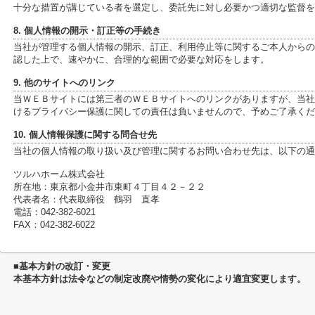
十分な措置が講じている者を選定し、委託先に対し必要かつ適切な監督を
8. 個人情報の開示・訂正等の手続き
当社が管理する個人情報の開示、訂正、利用停止等に関するご本人からの
認した上で、速やかに、合理的な範囲で必要な対応をします。
9. 他のサイトへのリンク
当ＷＥＢサイトには第三者のＷＥＢサイトへのリンクがありますが、当社
けるプライバシー保護に関しての責任は負いませんので、予めご了承くだ
10. 個人情報保護に関する問合せ先
当社の個人情報の取り扱い及び管理に関するお問い合わせ先は、以下の通
ツルハホーム株式会社
所在地：東京都小金井市東町４丁目４２－２２
代表者名：代表取締役 鶴羽 直孝
電話：042-382-6021
FAX：042-382-6022
■基本方針の改訂・変更
本基本方針は法令などの制定改廃や情勢の変化により適宜変更します。