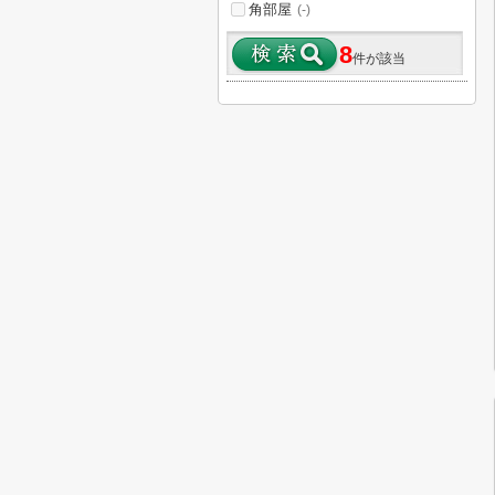
角部屋
(-)
8
件が該当