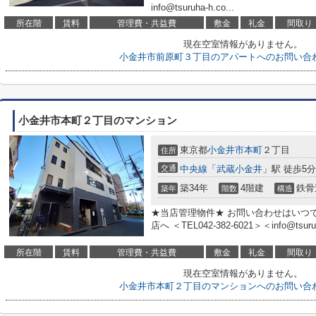
info@tsuruha-h.co...
所在階
賃料
管理費・共益費
敷金
礼金
間取り
現在空室情報がありません。
小金井市前原町３丁目のアパートへのお問い合
小金井市本町２丁目のマンション
東京都
小金井市
本町
２丁目
住所
交通
中央線
「
武蔵小金井
」駅 徒歩5分
築34年
4階建
鉄骨
築年
階数
構造
★当店管理物件★ お問い合わせはいつ
店へ ＜TEL042-382-6021＞＜info@tsuruh
所在階
賃料
管理費・共益費
敷金
礼金
間取り
現在空室情報がありません。
小金井市本町２丁目のマンションへのお問い合