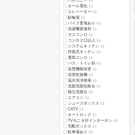
バルコニー
(-)
オール電化
(-)
エレベーター
(-)
駐輪場
(-)
バイク置場あり
(-)
洗濯機置場有
(-)
ガスコンロ
(-)
コンロ２口以上
(-)
システムキッチン
(-)
対面式キッチン
(-)
電気コンロ
(-)
バス・トイレ別
(-)
追焚機能浴室
(-)
浴室乾燥機
(-)
温水洗浄便座
(-)
洗髪洗面化粧台
(-)
独立洗面台
(-)
エアコン
(-)
シューズボックス
(-)
CATV
(-)
オートロック
(-)
TVモニタ付インターホン
(-)
宅配ボックス
(-)
駐車場あり
(-)