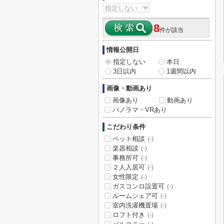
8
件が該当
情報公開日
指定しない
本日
3日以内
1週間以内
画像・動画あり
画像あり
動画あり
パノラマ・VRあり
こだわり条件
ペット相談
(-)
楽器相談
(-)
事務所可
(-)
２人入居可
(-)
女性限定
(-)
ガスコンロ設置可
(-)
ルームシェア可
(-)
室内洗濯機置場
(-)
ロフト付き
(-)