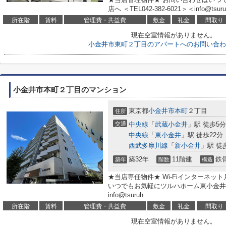
店へ ＜TEL042-382-6021＞＜info@tsuruh
所在階
賃料
管理費・共益費
敷金
礼金
間取り
現在空室情報がありません。
小金井市東町２丁目のアパートへのお問い合わ
小金井市本町２丁目のマンション
東京都
小金井市
本町
２丁目
住所
交通
中央線
「
武蔵小金井
」駅 徒歩5分
中央線
「
東小金井
」駅 徒歩22分
西武多摩川線
「
新小金井
」駅 徒
築32年
11階建
鉄
築年
階数
構造
★当店専任物件★ Wi-Fiインターネット
いつでもお気軽にツルハホーム東小金井駅前店へ
info@tsuruh...
所在階
賃料
管理費・共益費
敷金
礼金
間取り
現在空室情報がありません。