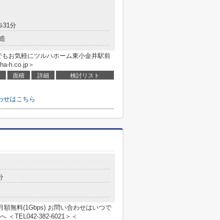
歩31分
造
でもお気軽にツルハホーム東小金井駅前
a-h.co.jp＞
面積
詳細
検討リスト
わせはこちら
分
月額無料(1Gbps) お問い合わせはいつで
EL042-382-6021＞＜