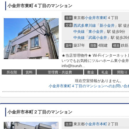
小金井市東町４丁目のマンション
東京都
小金井市
東町
４丁目
住所
交通
西武多摩川線
「
新小金井
」駅 徒
中央線
「
東小金井
」駅 徒歩9分
中央線
「
武蔵小金井
」駅 徒歩26
築37年
4階建
鉄筋
築年
階数
構造
★当店管理物件★ Wi-Fiインターネット
いつでもお気軽にツルハホーム東小金井駅前店へ
info@tsuruh...
所在階
賃料
管理費・共益費
敷金
礼金
間取り
現在空室情報がありません。
小金井市東町４丁目のマンションへのお問い合
小金井市本町２丁目のマンション
東京都
小金井市
本町
２丁目
住所