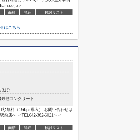
a-h.co.jp＞
面積
詳細
検討リスト
せはこちら
歩31分
骨鉄筋コンクリート
月額無料（1Gbps導入） お問い合わせは
 ＜TEL042-382-6021＞＜
面積
詳細
検討リスト