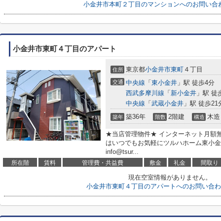
小金井市本町２丁目のマンションへのお問い合
小金井市東町４丁目のアパート
東京都
小金井市
東町
４丁目
住所
交通
中央線
「
東小金井
」駅 徒歩4分
西武多摩川線
「
新小金井
」駅 徒
中央線
「
武蔵小金井
」駅 徒歩21
築36年
2階建
木造
築年
階数
構造
★当店管理物件★ インターネット月額
はいつでもお気軽にツルハホーム東小金井駅前店
info@tsur...
所在階
賃料
管理費・共益費
敷金
礼金
間取り
現在空室情報がありません。
小金井市東町４丁目のアパートへのお問い合わ