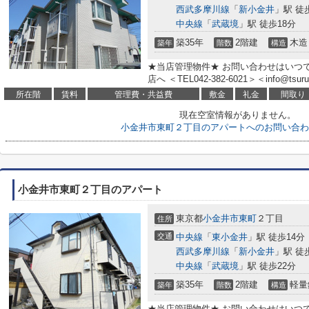
西武多摩川線
「
新小金井
」駅 徒
中央線
「
武蔵境
」駅 徒歩18分
築35年
2階建
木造
築年
階数
構造
★当店管理物件★ お問い合わせはいつ
店へ ＜TEL042-382-6021＞＜info@tsuruh
所在階
賃料
管理費・共益費
敷金
礼金
間取り
現在空室情報がありません。
小金井市東町２丁目のアパートへのお問い合わ
小金井市東町２丁目のアパート
東京都
小金井市
東町
２丁目
住所
交通
中央線
「
東小金井
」駅 徒歩14分
西武多摩川線
「
新小金井
」駅 徒
中央線
「
武蔵境
」駅 徒歩22分
築35年
2階建
軽量
築年
階数
構造
★当店管理物件★ お問い合わせはいつ