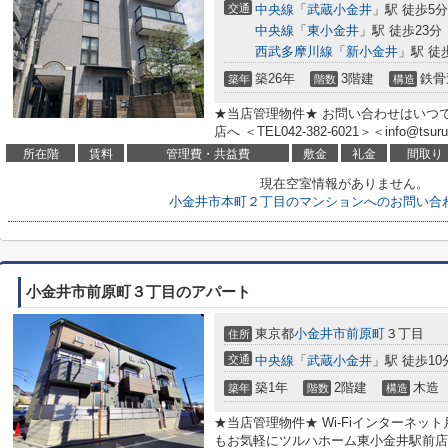
交通
中央線
「
武蔵小金井
」駅 徒歩5分
中央線
「
東小金井
」駅 徒歩23分
西武多摩川線
「
新小金井
」駅 徒
築26年
3階建
鉄骨
築年
階数
構造
★当店管理物件★ お問い合わせはいつ
店へ ＜TEL042-382-6021＞＜info@tsuruh
所在階
賃料
管理費・共益費
敷金
礼金
間取り
現在空室情報がありません。
小金井市本町２丁目のマンションへのお問い合
小金井市前原町３丁目のアパート
東京都
小金井市
前原町
３丁目
住所
交通
中央線
「
武蔵小金井
」駅 徒歩10
築1年
2階建
木造
築年
階数
構造
★当店管理物件★ Wi-Fiインターネット
もお気軽にツルハホーム東小金井駅前店へ ＜T