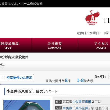
境の賃貸はツルハホーム株式会社
定休日：水曜日・日曜
10分以内)の賃貸物件
物件
並び順：
空室物件のみ表示
8
1-8
該当公開件数
棟
棟表示
小金井市東町２丁目のアパート
東京都
小金井市
東町
２丁目
住所
交通
中央線
「
東小金井
」駅 徒歩10分