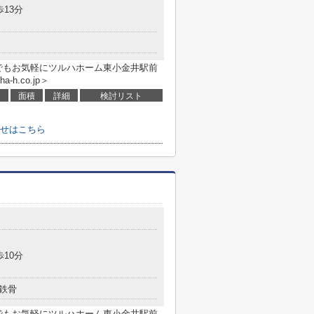
歩13分
でもお気軽にツルハホーム東小金井駅前
a-h.co.jp＞
面積
詳細
検討リスト
せはこちら
歩10分
鉄骨
でもお気軽にツルハホーム東小金井駅前