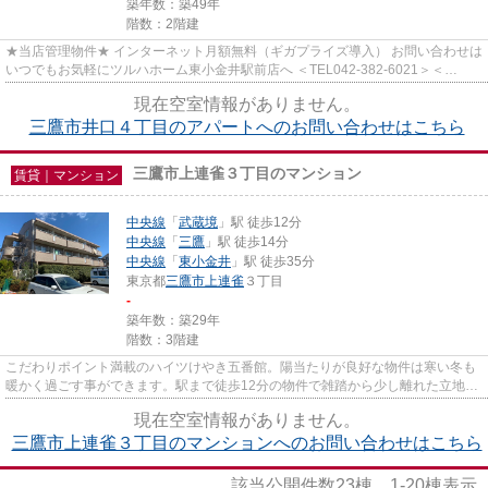
築年数：築49年
階数：2階建
★当店管理物件★ インターネット月額無料（ギガプライズ導入） お問い合わせは
いつでもお気軽にツルハホーム東小金井駅前店へ ＜TEL042-382-6021＞＜
info@tsuruha-h.co.jp＞
現在空室情報がありません。
三鷹市井口４丁目のアパートへのお問い合わせはこちら
三鷹市上連雀３丁目のマンション
賃貸｜マンション
中央線
「
武蔵境
」駅 徒歩12分
中央線
「
三鷹
」駅 徒歩14分
中央線
「
東小金井
」駅 徒歩35分
東京都
三鷹市
上連雀
３丁目
-
築年数：築29年
階数：3階建
こだわりポイント満載のハイツけやき五番館。陽当たりが良好な物件は寒い冬も
暖かく過ごす事ができます。駅まで徒歩12分の物件で雑踏から少し離れた立地で
す。セキュリティ、プライバ...
現在空室情報がありません。
三鷹市上連雀３丁目のマンションへのお問い合わせはこちら
該当公開件数
23
棟
1-20
棟表示