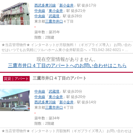
西武多摩川線
「
新小金井
」駅 徒歩17分
中央線
「
東小金井
」駅 徒歩21分
中央線
「
武蔵境
」駅 徒歩28分
東京都
三鷹市
井口
４丁目
-
築年数：築35年
階数：2階建
★当店管理物件★ インターネットが月額無料！（ギガプライズ導入） お問い合わ
せはいつでもお気軽にツルハホーム東小金井駅前店へ ＜TEL042-382-6021＞＜
info@tsuruha-h.co.jp＞
現在空室情報がありません。
三鷹市井口４丁目のアパートへのお問い合わせはこちら
三鷹市井口４丁目のアパート
賃貸｜アパート
中央線
「
武蔵境
」駅 徒歩20分
中央線
「
東小金井
」駅 徒歩20分
西武多摩川線
「
新小金井
」駅 徒歩14分
東京都
三鷹市
井口
４丁目
-
築年数：築34年
階数：2階建
★当店管理物件★ インターネット月額無料（ギガプライズ導入） お問い合わせは