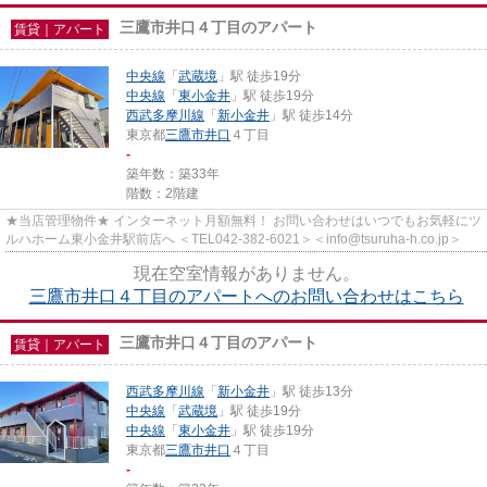
三鷹市井口４丁目のアパート
賃貸｜アパート
中央線
「
武蔵境
」駅 徒歩19分
中央線
「
東小金井
」駅 徒歩19分
西武多摩川線
「
新小金井
」駅 徒歩14分
東京都
三鷹市
井口
４丁目
-
築年数：築33年
階数：2階建
★当店管理物件★ インターネット月額無料！ お問い合わせはいつでもお気軽にツ
ルハホーム東小金井駅前店へ ＜TEL042-382-6021＞＜info@tsuruha-h.co.jp＞
現在空室情報がありません。
三鷹市井口４丁目のアパートへのお問い合わせはこちら
三鷹市井口４丁目のアパート
賃貸｜アパート
西武多摩川線
「
新小金井
」駅 徒歩13分
中央線
「
武蔵境
」駅 徒歩19分
中央線
「
東小金井
」駅 徒歩19分
東京都
三鷹市
井口
４丁目
-