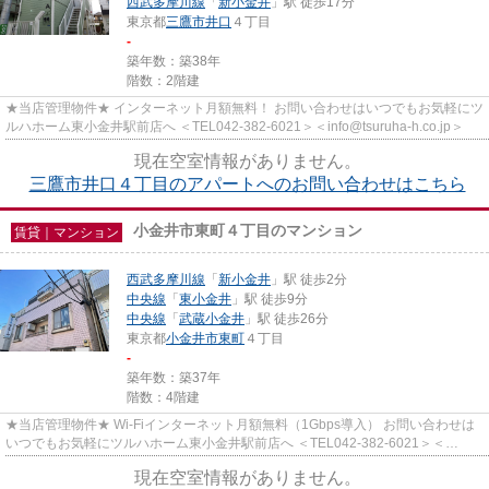
西武多摩川線
「
新小金井
」駅 徒歩17分
東京都
三鷹市
井口
４丁目
-
築年数：築38年
階数：2階建
★当店管理物件★ インターネット月額無料！ お問い合わせはいつでもお気軽にツ
ルハホーム東小金井駅前店へ ＜TEL042-382-6021＞＜info@tsuruha-h.co.jp＞
現在空室情報がありません。
三鷹市井口４丁目のアパートへのお問い合わせはこちら
小金井市東町４丁目のマンション
賃貸｜マンション
西武多摩川線
「
新小金井
」駅 徒歩2分
中央線
「
東小金井
」駅 徒歩9分
中央線
「
武蔵小金井
」駅 徒歩26分
東京都
小金井市
東町
４丁目
-
築年数：築37年
階数：4階建
★当店管理物件★ Wi-Fiインターネット月額無料（1Gbps導入） お問い合わせは
いつでもお気軽にツルハホーム東小金井駅前店へ ＜TEL042-382-6021＞＜
info@tsuruha-h.co.jp＞
現在空室情報がありません。