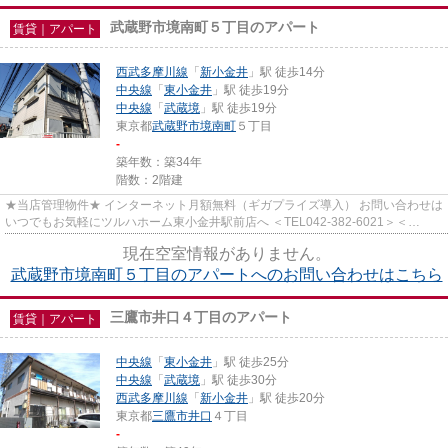
武蔵野市境南町５丁目のアパート
賃貸｜アパート
西武多摩川線
「
新小金井
」駅 徒歩14分
中央線
「
東小金井
」駅 徒歩19分
中央線
「
武蔵境
」駅 徒歩19分
東京都
武蔵野市
境南町
５丁目
-
築年数：築34年
階数：2階建
★当店管理物件★ インターネット月額無料（ギガプライズ導入） お問い合わせは
いつでもお気軽にツルハホーム東小金井駅前店へ ＜TEL042-382-6021＞＜
info@tsuruha-h.co.jp＞
現在空室情報がありません。
武蔵野市境南町５丁目のアパートへのお問い合わせはこちら
三鷹市井口４丁目のアパート
賃貸｜アパート
中央線
「
東小金井
」駅 徒歩25分
中央線
「
武蔵境
」駅 徒歩30分
西武多摩川線
「
新小金井
」駅 徒歩20分
東京都
三鷹市
井口
４丁目
-