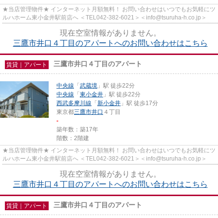
★当店管理物件★ インターネット月額無料！ お問い合わせはいつでもお気軽にツ
ルハホーム東小金井駅前店へ ＜TEL042-382-6021＞＜info@tsuruha-h.co.jp＞
現在空室情報がありません。
三鷹市井口４丁目のアパートへのお問い合わせはこちら
三鷹市井口４丁目のアパート
賃貸｜アパート
中央線
「
武蔵境
」駅 徒歩22分
中央線
「
東小金井
」駅 徒歩22分
西武多摩川線
「
新小金井
」駅 徒歩17分
東京都
三鷹市
井口
４丁目
-
築年数：築17年
階数：2階建
★当店管理物件★ インターネット月額無料！ お問い合わせはいつでもお気軽にツ
ルハホーム東小金井駅前店へ ＜TEL042-382-6021＞＜info@tsuruha-h.co.jp＞
現在空室情報がありません。
三鷹市井口４丁目のアパートへのお問い合わせはこちら
三鷹市井口４丁目のアパート
賃貸｜アパート