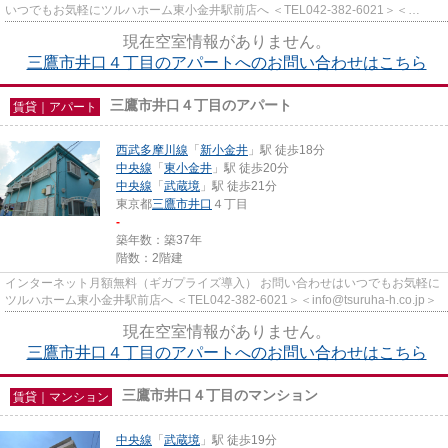
いつでもお気軽にツルハホーム東小金井駅前店へ ＜TEL042-382-6021＞＜
info@tsuruha-h.co.jp＞
現在空室情報がありません。
三鷹市井口４丁目のアパートへのお問い合わせはこちら
三鷹市井口４丁目のアパート
賃貸｜アパート
西武多摩川線
「
新小金井
」駅 徒歩18分
中央線
「
東小金井
」駅 徒歩20分
中央線
「
武蔵境
」駅 徒歩21分
東京都
三鷹市
井口
４丁目
-
築年数：築37年
階数：2階建
インターネット月額無料（ギガプライズ導入） お問い合わせはいつでもお気軽に
ツルハホーム東小金井駅前店へ ＜TEL042-382-6021＞＜info@tsuruha-h.co.jp＞
現在空室情報がありません。
三鷹市井口４丁目のアパートへのお問い合わせはこちら
三鷹市井口４丁目のマンション
賃貸｜マンション
中央線
「
武蔵境
」駅 徒歩19分