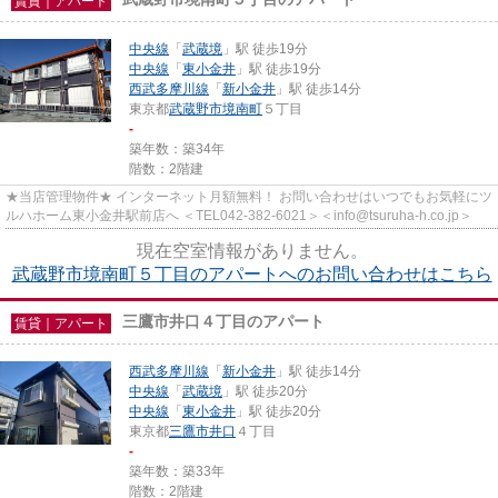
賃貸｜アパート
中央線
「
武蔵境
」駅 徒歩19分
中央線
「
東小金井
」駅 徒歩19分
西武多摩川線
「
新小金井
」駅 徒歩14分
東京都
武蔵野市
境南町
５丁目
-
築年数：築34年
階数：2階建
★当店管理物件★ インターネット月額無料！ お問い合わせはいつでもお気軽にツ
ルハホーム東小金井駅前店へ ＜TEL042-382-6021＞＜info@tsuruha-h.co.jp＞
現在空室情報がありません。
武蔵野市境南町５丁目のアパートへのお問い合わせはこちら
三鷹市井口４丁目のアパート
賃貸｜アパート
西武多摩川線
「
新小金井
」駅 徒歩14分
中央線
「
武蔵境
」駅 徒歩20分
中央線
「
東小金井
」駅 徒歩20分
東京都
三鷹市
井口
４丁目
-
築年数：築33年
階数：2階建