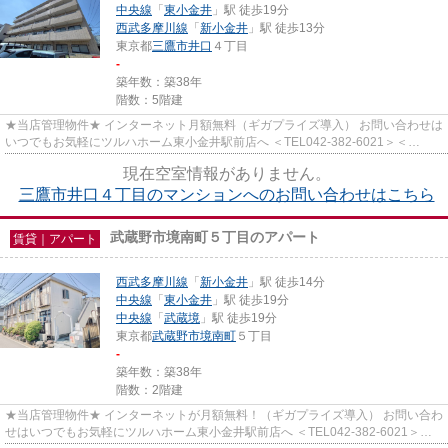
中央線
「
東小金井
」駅 徒歩19分
西武多摩川線
「
新小金井
」駅 徒歩13分
東京都
三鷹市
井口
４丁目
-
築年数：築38年
階数：5階建
★当店管理物件★ インターネット月額無料（ギガプライズ導入） お問い合わせは
いつでもお気軽にツルハホーム東小金井駅前店へ ＜TEL042-382-6021＞＜
info@tsuruha-h.co.jp＞
現在空室情報がありません。
三鷹市井口４丁目のマンションへのお問い合わせはこちら
武蔵野市境南町５丁目のアパート
賃貸｜アパート
西武多摩川線
「
新小金井
」駅 徒歩14分
中央線
「
東小金井
」駅 徒歩19分
中央線
「
武蔵境
」駅 徒歩19分
東京都
武蔵野市
境南町
５丁目
-
築年数：築38年
階数：2階建
★当店管理物件★ インターネットが月額無料！（ギガプライズ導入） お問い合わ
せはいつでもお気軽にツルハホーム東小金井駅前店へ ＜TEL042-382-6021＞＜