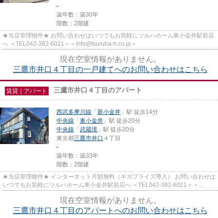
-
築年数：築30年
階数：2階建
★当店管理物件★ お問い合わせはいつでもお気軽にツルハホーム東小金井駅前店
へ ＜TEL042-382-6021＞＜info@tsuruha-h.co.jp＞
現在空室情報がありません。
三鷹市井口４丁目の一戸建てへのお問い合わせはこちら
三鷹市井口４丁目のアパート
賃貸｜アパート
西武多摩川線
「
新小金井
」駅 徒歩14分
中央線
「
東小金井
」駅 徒歩20分
中央線
「
武蔵境
」駅 徒歩20分
東京都
三鷹市
井口
４丁目
-
築年数：築33年
階数：2階建
★当店管理物件★ インターネット月額無料（ギガプライズ導入） お問い合わせは
いつでもお気軽にツルハホーム東小金井駅前店へ ＜TEL042-382-6021＞＜
info@tsuruha-h.co.jp＞
現在空室情報がありません。
三鷹市井口４丁目のアパートへのお問い合わせはこちら