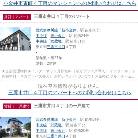
小金井市東町４丁目のマンションへのお問い合わせはこちら
三鷹市井口４丁目のアパート
賃貸｜アパート
西武多摩川線
「
新小金井
」駅 徒歩20分
中央線
「
東小金井
」駅 徒歩24分
中央線
「
武蔵境
」駅 徒歩31分
東京都
三鷹市
井口
４丁目
-
築年数：築27年
階数：2階建
★当店管理物件★インターネット月額無料（ギガプライズ導入） インターネット
月額無料（ギガプライズ導入） お問い合わせはいつでもお気軽にツルハホーム東
小金井駅前店へ ＜TEL042-382...
現在空室情報がありません。
三鷹市井口４丁目のアパートへのお問い合わせはこちら
三鷹市井口４丁目の一戸建て
賃貸｜一戸建て
西武多摩川線
「
新小金井
」駅 徒歩14分
中央線
「
武蔵境
」駅 徒歩20分
中央線
「
東小金井
」駅 徒歩20分
東京都
三鷹市
井口
４丁目