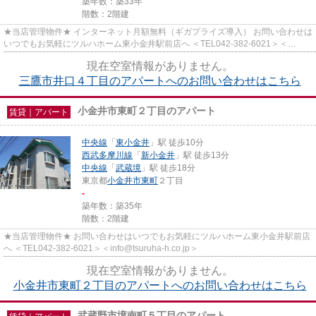
築年数：築33年
階数：2階建
★当店管理物件★ インターネット月額無料（ギガプライズ導入） お問い合わせは
いつでもお気軽にツルハホーム東小金井駅前店へ ＜TEL042-382-6021＞＜
info@tsuruha-h.co.jp＞
現在空室情報がありません。
三鷹市井口４丁目のアパートへのお問い合わせはこちら
小金井市東町２丁目のアパート
賃貸｜アパート
中央線
「
東小金井
」駅 徒歩10分
西武多摩川線
「
新小金井
」駅 徒歩13分
中央線
「
武蔵境
」駅 徒歩18分
東京都
小金井市
東町
２丁目
-
築年数：築35年
階数：2階建
★当店管理物件★ お問い合わせはいつでもお気軽にツルハホーム東小金井駅前店
へ ＜TEL042-382-6021＞＜info@tsuruha-h.co.jp＞
現在空室情報がありません。
小金井市東町２丁目のアパートへのお問い合わせはこちら
武蔵野市境南町５丁目のアパート