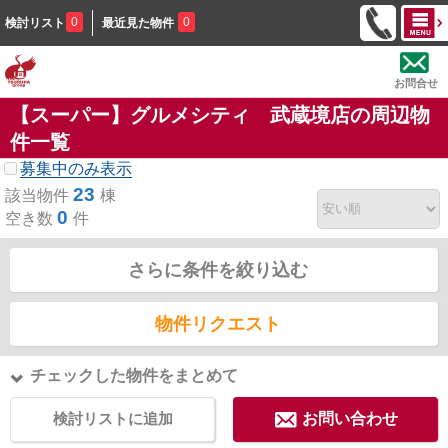
0
0
検討リスト
最近見た物件
お問合せ
【スーパー】グルメシティ 武蔵境店の周辺物
件一覧
募集中のみ表示
23
該当物件
棟
0
空き数
件
さらに条件を絞り込む
物件リクエスト
チェックした物件をまとめて
検討リストに追加
お問い合わせ