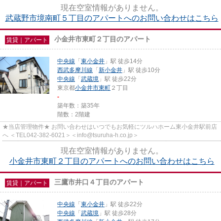
info@tsuruha-h.co.jp＞
現在空室情報がありません。
武蔵野市境南町５丁目のアパートへのお問い合わせはこちら
小金井市東町２丁目のアパート
賃貸｜アパート
中央線
「
東小金井
」駅 徒歩14分
西武多摩川線
「
新小金井
」駅 徒歩10分
中央線
「
武蔵境
」駅 徒歩22分
東京都
小金井市
東町
２丁目
-
築年数：築35年
階数：2階建
★当店管理物件★ お問い合わせはいつでもお気軽にツルハホーム東小金井駅前店
へ ＜TEL042-382-6021＞＜info@tsuruha-h.co.jp＞
現在空室情報がありません。
小金井市東町２丁目のアパートへのお問い合わせはこちら
三鷹市井口４丁目のアパート
賃貸｜アパート
中央線
「
東小金井
」駅 徒歩22分
中央線
「
武蔵境
」駅 徒歩28分