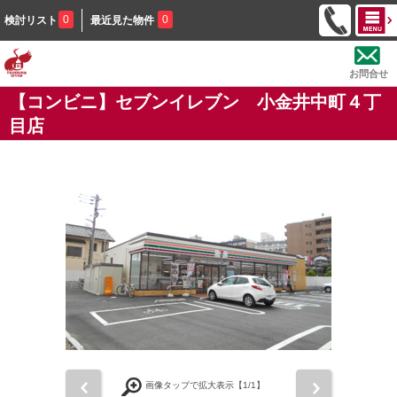
0
0
検討リスト
最近見た物件
お問合せ
【コンビニ】セブンイレブン 小金井中町４丁
目店
前
次
画像タップで拡大表示【
1
/1】