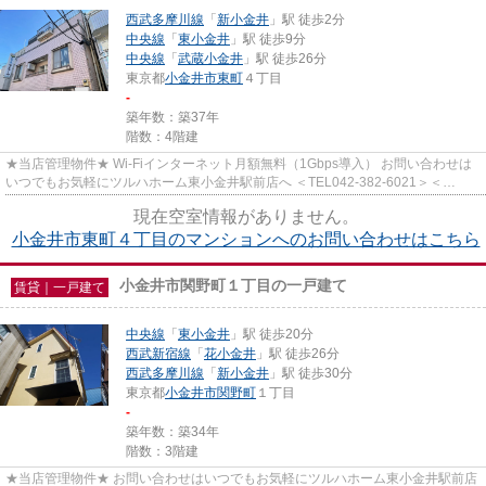
西武多摩川線
「
新小金井
」駅 徒歩2分
中央線
「
東小金井
」駅 徒歩9分
中央線
「
武蔵小金井
」駅 徒歩26分
東京都
小金井市
東町
４丁目
-
築年数：築37年
階数：4階建
★当店管理物件★ Wi-Fiインターネット月額無料（1Gbps導入） お問い合わせは
いつでもお気軽にツルハホーム東小金井駅前店へ ＜TEL042-382-6021＞＜
info@tsuruha-h.co.jp＞
現在空室情報がありません。
小金井市東町４丁目のマンションへのお問い合わせはこちら
小金井市関野町１丁目の一戸建て
賃貸｜一戸建て
中央線
「
東小金井
」駅 徒歩20分
西武新宿線
「
花小金井
」駅 徒歩26分
西武多摩川線
「
新小金井
」駅 徒歩30分
東京都
小金井市
関野町
１丁目
-
築年数：築34年
階数：3階建
★当店管理物件★ お問い合わせはいつでもお気軽にツルハホーム東小金井駅前店