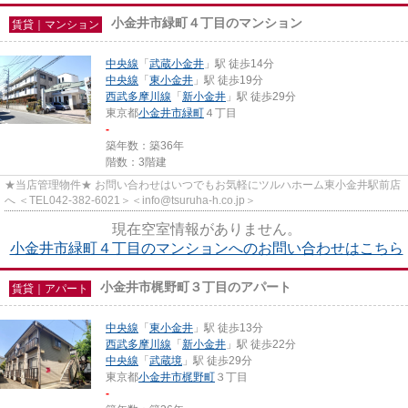
小金井市緑町４丁目のマンション
賃貸｜マンション
中央線
「
武蔵小金井
」駅 徒歩14分
中央線
「
東小金井
」駅 徒歩19分
西武多摩川線
「
新小金井
」駅 徒歩29分
東京都
小金井市
緑町
４丁目
-
築年数：築36年
階数：3階建
★当店管理物件★ お問い合わせはいつでもお気軽にツルハホーム東小金井駅前店
へ ＜TEL042-382-6021＞＜info@tsuruha-h.co.jp＞
現在空室情報がありません。
小金井市緑町４丁目のマンションへのお問い合わせはこちら
小金井市梶野町３丁目のアパート
賃貸｜アパート
中央線
「
東小金井
」駅 徒歩13分
西武多摩川線
「
新小金井
」駅 徒歩22分
中央線
「
武蔵境
」駅 徒歩29分
東京都
小金井市
梶野町
３丁目
-