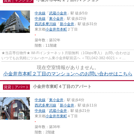
賃貸｜マンション
中央線
「
武蔵小金井
」駅 徒歩5分
中央線
「
東小金井
」駅 徒歩22分
西武多摩川線
「
新小金井
」駅 徒歩31分
東京都
小金井市
本町
２丁目
-
築年数：築32年
階数：11階建
★当店専任物件★ Wi-Fiインターネット月額無料（1Gbps導入） お問い合わせは
いつでもお気軽にツルハホーム東小金井駅前店へ ＜TEL042-382-6021＞＜
info@tsuruha-h.co.jp＞
現在空室情報がありません。
小金井市本町２丁目のマンションへのお問い合わせはこちら
小金井市東町４丁目のアパート
賃貸｜アパート
中央線
「
東小金井
」駅 徒歩4分
西武多摩川線
「
新小金井
」駅 徒歩11分
中央線
「
武蔵小金井
」駅 徒歩21分
東京都
小金井市
東町
４丁目
-
築年数：築36年
階数：2階建