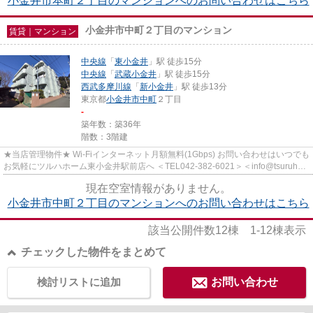
小金井市本町２丁目のマンションへのお問い合わせはこちら
小金井市中町２丁目のマンション
賃貸｜マンション
中央線
「
東小金井
」駅 徒歩15分
中央線
「
武蔵小金井
」駅 徒歩15分
西武多摩川線
「
新小金井
」駅 徒歩13分
東京都
小金井市
中町
２丁目
-
築年数：築36年
階数：3階建
★当店管理物件★ Wi-Fiインターネット月額無料(1Gbps) お問い合わせはいつでも
お気軽にツルハホーム東小金井駅前店へ ＜TEL042-382-6021＞＜info@tsuruha-
h.co.jp＞
現在空室情報がありません。
小金井市中町２丁目のマンションへのお問い合わせはこちら
該当公開件数
12
棟
1-12
棟表示
チェックした物件をまとめて
検討リストに追加
お問い合わせ