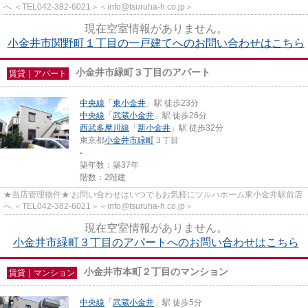
へ ＜TEL042-382-6021＞＜info@tsuruha-h.co.jp＞
現在空室情報がありません。
小金井市関野町１丁目の一戸建てへのお問い合わせはこちら
小金井市緑町３丁目のアパート
賃貸｜アパート
中央線
「
東小金井
」駅 徒歩23分
中央線
「
武蔵小金井
」駅 徒歩26分
西武多摩川線
「
新小金井
」駅 徒歩32分
東京都
小金井市
緑町
３丁目
-
築年数：築37年
階数：2階建
★当店管理物件★ お問い合わせはいつでもお気軽にツルハホーム東小金井駅前店
へ ＜TEL042-382-6021＞＜info@tsuruha-h.co.jp＞
現在空室情報がありません。
小金井市緑町３丁目のアパートへのお問い合わせはこちら
小金井市本町２丁目のマンション
賃貸｜マンション
中央線
「
武蔵小金井
」駅 徒歩5分