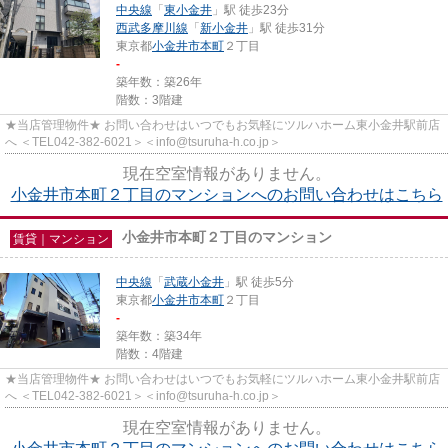
中央線
「
東小金井
」駅 徒歩23分
西武多摩川線
「
新小金井
」駅 徒歩31分
東京都
小金井市
本町
２丁目
-
築年数：築26年
階数：3階建
★当店管理物件★ お問い合わせはいつでもお気軽にツルハホーム東小金井駅前店
へ ＜TEL042-382-6021＞＜info@tsuruha-h.co.jp＞
現在空室情報がありません。
小金井市本町２丁目のマンションへのお問い合わせはこちら
小金井市本町２丁目のマンション
賃貸｜マンション
中央線
「
武蔵小金井
」駅 徒歩5分
東京都
小金井市
本町
２丁目
-
築年数：築34年
階数：4階建
★当店管理物件★ お問い合わせはいつでもお気軽にツルハホーム東小金井駅前店
へ ＜TEL042-382-6021＞＜info@tsuruha-h.co.jp＞
現在空室情報がありません。