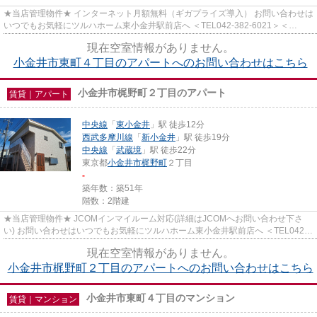
★当店管理物件★ インターネット月額無料（ギガプライズ導入） お問い合わせは
いつでもお気軽にツルハホーム東小金井駅前店へ ＜TEL042-382-6021＞＜
info@tsuruha-h.co.jp＞
現在空室情報がありません。
小金井市東町４丁目のアパートへのお問い合わせはこちら
小金井市梶野町２丁目のアパート
賃貸｜アパート
中央線
「
東小金井
」駅 徒歩12分
西武多摩川線
「
新小金井
」駅 徒歩19分
中央線
「
武蔵境
」駅 徒歩22分
東京都
小金井市
梶野町
２丁目
-
築年数：築51年
階数：2階建
★当店管理物件★ JCOMインマイルーム対応(詳細はJCOMへお問い合わせ下さ
い) お問い合わせはいつでもお気軽にツルハホーム東小金井駅前店へ ＜TEL042-
382-6021＞＜info@tsuruha-h.co.jp＞
現在空室情報がありません。
小金井市梶野町２丁目のアパートへのお問い合わせはこちら
小金井市東町４丁目のマンション
賃貸｜マンション