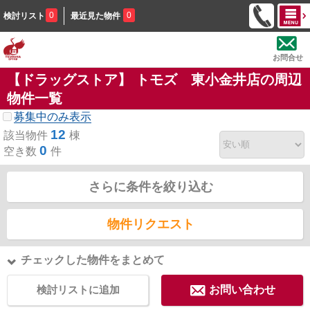
0
0
検討リスト
最近見た物件
お問合せ
【ドラッグストア】 トモズ 東小金井店の周辺
物件一覧
募集中のみ表示
12
該当物件
棟
0
空き数
件
さらに条件を絞り込む
物件リクエスト
チェックした物件をまとめて
検討リストに追加
お問い合わせ