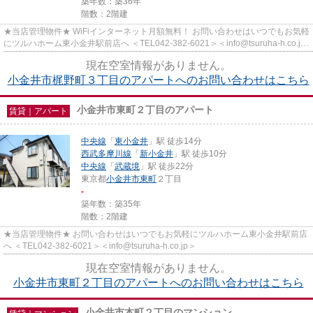
築年数：築36年
階数：2階建
★当店管理物件★ WiFiインターネット月額無料！ お問い合わせはいつでもお気軽
にツルハホーム東小金井駅前店へ ＜TEL042-382-6021＞＜info@tsuruha-h.co.jp
＞
現在空室情報がありません。
小金井市梶野町３丁目のアパートへのお問い合わせはこちら
小金井市東町２丁目のアパート
賃貸｜アパート
中央線
「
東小金井
」駅 徒歩14分
西武多摩川線
「
新小金井
」駅 徒歩10分
中央線
「
武蔵境
」駅 徒歩22分
東京都
小金井市
東町
２丁目
-
築年数：築35年
階数：2階建
★当店管理物件★ お問い合わせはいつでもお気軽にツルハホーム東小金井駅前店
へ ＜TEL042-382-6021＞＜info@tsuruha-h.co.jp＞
現在空室情報がありません。
小金井市東町２丁目のアパートへのお問い合わせはこちら
小金井市本町２丁目のマンション