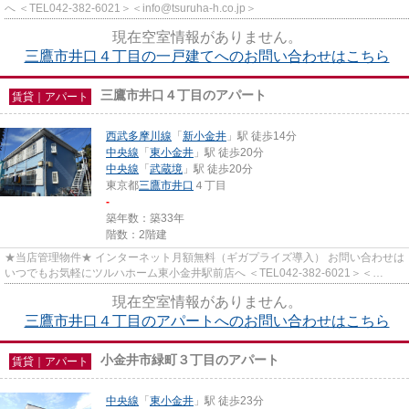
へ ＜TEL042-382-6021＞＜info@tsuruha-h.co.jp＞
現在空室情報がありません。
三鷹市井口４丁目の一戸建てへのお問い合わせはこちら
三鷹市井口４丁目のアパート
賃貸｜アパート
西武多摩川線
「
新小金井
」駅 徒歩14分
中央線
「
東小金井
」駅 徒歩20分
中央線
「
武蔵境
」駅 徒歩20分
東京都
三鷹市
井口
４丁目
-
築年数：築33年
階数：2階建
★当店管理物件★ インターネット月額無料（ギガプライズ導入） お問い合わせは
いつでもお気軽にツルハホーム東小金井駅前店へ ＜TEL042-382-6021＞＜
info@tsuruha-h.co.jp＞
現在空室情報がありません。
三鷹市井口４丁目のアパートへのお問い合わせはこちら
小金井市緑町３丁目のアパート
賃貸｜アパート
中央線
「
東小金井
」駅 徒歩23分