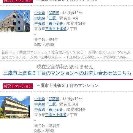
中央線
「
武蔵境
」駅 徒歩12分
中央線
「
三鷹
」駅 徒歩14分
中央線
「
東小金井
」駅 徒歩34分
東京都
三鷹市
上連雀
３丁目
-
築年数：築4年
階数：3階建
新築ペット共生型マンション！遮音性が高くて安心！ お問い合わせはいつでもお
気軽にツルハホーム東小金井駅前店へ ＜TEL042-382-6021＞＜info@tsuruha-
h.co.jp＞
現在空室情報がありません。
三鷹市上連雀３丁目のマンションへのお問い合わせはこちら
三鷹市上連雀３丁目のマンション
賃貸｜マンション
中央線
「
武蔵境
」駅 徒歩12分
中央線
「
三鷹
」駅 徒歩14分
中央線
「
東小金井
」駅 徒歩34分
東京都
三鷹市
上連雀
３丁目
-
築年数：築19年
階数：3階建