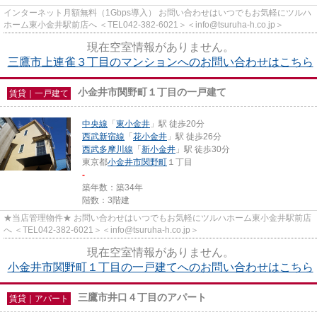
インターネット月額無料（1Gbps導入） お問い合わせはいつでもお気軽にツルハ
ホーム東小金井駅前店へ ＜TEL042-382-6021＞＜info@tsuruha-h.co.jp＞
現在空室情報がありません。
三鷹市上連雀３丁目のマンションへのお問い合わせはこちら
小金井市関野町１丁目の一戸建て
賃貸｜一戸建て
中央線
「
東小金井
」駅 徒歩20分
西武新宿線
「
花小金井
」駅 徒歩26分
西武多摩川線
「
新小金井
」駅 徒歩30分
東京都
小金井市
関野町
１丁目
-
築年数：築34年
階数：3階建
★当店管理物件★ お問い合わせはいつでもお気軽にツルハホーム東小金井駅前店
へ ＜TEL042-382-6021＞＜info@tsuruha-h.co.jp＞
現在空室情報がありません。
小金井市関野町１丁目の一戸建てへのお問い合わせはこちら
三鷹市井口４丁目のアパート
賃貸｜アパート