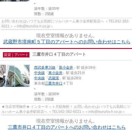
-
築年数：築35年
階数：2階建
お問い合わせはいつでもお気軽にツルハホーム東小金井駅前店へ ＜TEL042-382-
6021＞＜info@tsuruha-h.co.jp＞
現在空室情報がありません。
武蔵野市境南町５丁目のアパートへのお問い合わせはこちら
三鷹市井口４丁目のアパート
賃貸｜アパート
西武多摩川線
「
新小金井
」駅 徒歩18分
中央線
「
東小金井
」駅 徒歩21分
中央線
「
武蔵境
」駅 徒歩28分
東京都
三鷹市
井口
４丁目
-
築年数：築38年
階数：2階建
★当店管理物件★ インターネット月額無料！ お問い合わせはいつでもお気軽にツ
ルハホーム東小金井駅前店へ ＜TEL042-382-6021＞＜info@tsuruha-h.co.jp＞
現在空室情報がありません。
三鷹市井口４丁目のアパートへのお問い合わせはこちら