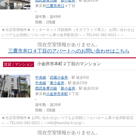
西武多摩川線
「
新小金井
」駅 徒歩20分
東京都
三鷹市
井口
４丁目
-
築年数：築49年
階数：2階建
★当店管理物件★ インターネット月額無料（ギガプライズ導入） お問い合わせは
いつでもお気軽にツルハホーム東小金井駅前店へ ＜TEL042-382-6021＞＜
info@tsuruha-h.co.jp＞
現在空室情報がありません。
三鷹市井口４丁目のアパートへのお問い合わせはこちら
小金井市本町２丁目のマンション
賃貸｜マンション
中央線
「
武蔵小金井
」駅 徒歩5分
中央線
「
東小金井
」駅 徒歩23分
西武多摩川線
「
新小金井
」駅 徒歩31分
東京都
小金井市
本町
２丁目
-
築年数：築26年
階数：3階建
★当店管理物件★ お問い合わせはいつでもお気軽にツルハホーム東小金井駅前店
へ ＜TEL042-382-6021＞＜info@tsuruha-h.co.jp＞
現在空室情報がありません。