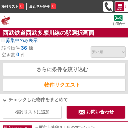
0
0
検討リスト
最近見た物件
お問合せ
西武鉄道西武多摩川線の駅選択画面
募集中のみ表示
36
該当物件
棟
0
空き数
件
さらに条件を絞り込む
物件リクエスト
チェックした物件をまとめて
検討リストに追加
お問い合わせ
三鷹市上連雀３丁目のマンション
賃貸｜マンション