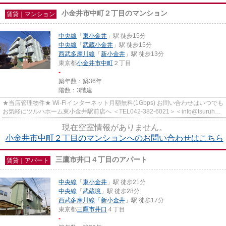
小金井市中町２丁目のマンション
賃貸｜マンション
中央線
「
東小金井
」駅 徒歩15分
中央線
「
武蔵小金井
」駅 徒歩15分
西武多摩川線
「
新小金井
」駅 徒歩13分
東京都
小金井市
中町
２丁目
-
築年数：築36年
階数：3階建
★当店管理物件★ Wi-Fiインターネット月額無料(1Gbps) お問い合わせはいつでも
お気軽にツルハホーム東小金井駅前店へ ＜TEL042-382-6021＞＜info@tsuruha-
h.co.jp＞
現在空室情報がありません。
小金井市中町２丁目のマンションへのお問い合わせはこちら
三鷹市井口４丁目のアパート
賃貸｜アパート
中央線
「
東小金井
」駅 徒歩21分
中央線
「
武蔵境
」駅 徒歩28分
西武多摩川線
「
新小金井
」駅 徒歩17分
東京都
三鷹市
井口
４丁目
-