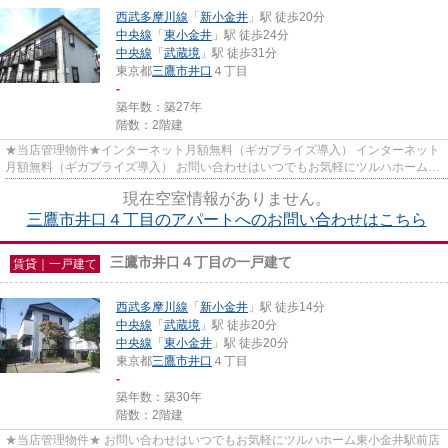
西武多摩川線
「
新小金井
」駅 徒歩20分
中央線
「
東小金井
」駅 徒歩24分
中央線
「
武蔵境
」駅 徒歩31分
東京都
三鷹市
井口
４丁目
-
築年数：築27年
階数：2階建
★当店管理物件★インターネット月額無料（ギガプライズ導入） インターネット
月額無料（ギガプライズ導入） お問い合わせはいつでもお気軽にツルハホーム東
小金井駅前店へ ＜TEL042-382...
現在空室情報がありません。
三鷹市井口４丁目のアパートへのお問い合わせはこちら
三鷹市井口４丁目の一戸建て
賃貸｜一戸建て
西武多摩川線
「
新小金井
」駅 徒歩14分
中央線
「
武蔵境
」駅 徒歩20分
中央線
「
東小金井
」駅 徒歩20分
東京都
三鷹市
井口
４丁目
-
築年数：築30年
階数：2階建
★当店管理物件★ お問い合わせはいつでもお気軽にツルハホーム東小金井駅前店