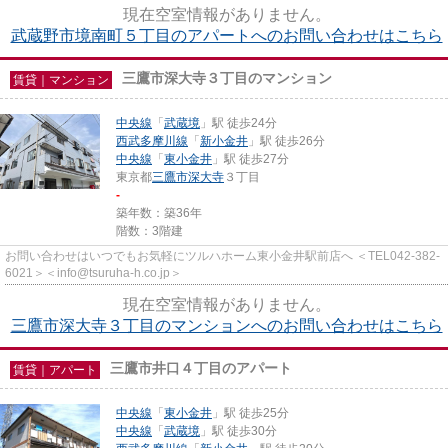
現在空室情報がありません。
武蔵野市境南町５丁目のアパートへのお問い合わせはこちら
三鷹市深大寺３丁目のマンション
賃貸｜マンション
中央線
「
武蔵境
」駅 徒歩24分
西武多摩川線
「
新小金井
」駅 徒歩26分
中央線
「
東小金井
」駅 徒歩27分
東京都
三鷹市
深大寺
３丁目
-
築年数：築36年
階数：3階建
お問い合わせはいつでもお気軽にツルハホーム東小金井駅前店へ ＜TEL042-382-
6021＞＜info@tsuruha-h.co.jp＞
現在空室情報がありません。
三鷹市深大寺３丁目のマンションへのお問い合わせはこちら
三鷹市井口４丁目のアパート
賃貸｜アパート
中央線
「
東小金井
」駅 徒歩25分
中央線
「
武蔵境
」駅 徒歩30分