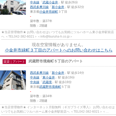
中央線
「
武蔵小金井
」駅 徒歩26分
西武多摩川線
「
新小金井
」駅 徒歩32分
東京都
小金井市
緑町
３丁目
-
築年数：築37年
階数：2階建
★当店管理物件★ お問い合わせはいつでもお気軽にツルハホーム東小金井駅前店
へ ＜TEL042-382-6021＞＜info@tsuruha-h.co.jp＞
現在空室情報がありません。
小金井市緑町３丁目のアパートへのお問い合わせはこちら
武蔵野市境南町５丁目のアパート
賃貸｜アパート
西武多摩川線
「
新小金井
」駅 徒歩14分
中央線
「
東小金井
」駅 徒歩19分
中央線
「
武蔵境
」駅 徒歩19分
東京都
武蔵野市
境南町
５丁目
-
築年数：築34年
階数：2階建
★当店管理物件★ インターネット月額無料（ギガプライズ導入） お問い合わせは
いつでもお気軽にツルハホーム東小金井駅前店へ ＜TEL042-382-6021＞＜
info@tsuruha-h.co.jp＞