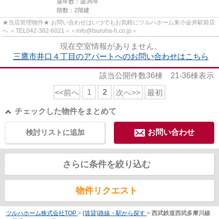
築年数：築36年
階数：2階建
★当店管理物件★ お問い合わせはいつでもお気軽にツルハホーム東小金井駅前店
へ ＜TEL042-382-6021＞＜info@tsuruha-h.co.jp＞
現在空室情報がありません。
三鷹市井口４丁目のアパートへのお問い合わせはこちら
該当公開件数
36
棟
21-36
棟表示
1
2
<<前へ
次へ>>
最初
チェックした物件をまとめて
検討リストに追加
お問い合わせ
さらに条件を絞り込む
物件リクエスト
ツルハホーム株式会社TOP
>
(賃貸)路線・駅から探す
>
西武鉄道西武多摩川線