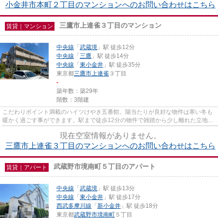
小金井市本町２丁目のマンションへのお問い合わせはこちら
三鷹市上連雀３丁目のマンション
賃貸｜マンション
中央線
「
武蔵境
」駅 徒歩12分
中央線
「
三鷹
」駅 徒歩14分
中央線
「
東小金井
」駅 徒歩35分
東京都
三鷹市
上連雀
３丁目
-
築年数：築29年
階数：3階建
こだわりポイント満載のハイツけやき五番館。陽当たりが良好な物件は寒い冬も
暖かく過ごす事ができます。駅まで徒歩12分の物件で雑踏から少し離れた立地で
す。セキュリティ、プライバ...
現在空室情報がありません。
三鷹市上連雀３丁目のマンションへのお問い合わせはこちら
武蔵野市境南町５丁目のアパート
賃貸｜アパート
中央線
「
武蔵境
」駅 徒歩13分
中央線
「
東小金井
」駅 徒歩17分
西武多摩川線
「
新小金井
」駅 徒歩18分
東京都
武蔵野市
境南町
５丁目