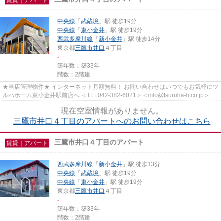
中央線
「
武蔵境
」駅 徒歩19分
中央線
「
東小金井
」駅 徒歩19分
西武多摩川線
「
新小金井
」駅 徒歩14分
東京都
三鷹市
井口
４丁目
-
築年数：築33年
階数：2階建
★当店管理物件★ インターネット月額無料！ お問い合わせはいつでもお気軽にツ
ルハホーム東小金井駅前店へ ＜TEL042-382-6021＞＜info@tsuruha-h.co.jp＞
現在空室情報がありません。
三鷹市井口４丁目のアパートへのお問い合わせはこちら
三鷹市井口４丁目のアパート
賃貸｜アパート
西武多摩川線
「
新小金井
」駅 徒歩13分
中央線
「
武蔵境
」駅 徒歩19分
中央線
「
東小金井
」駅 徒歩19分
東京都
三鷹市
井口
４丁目
-
築年数：築33年
階数：2階建