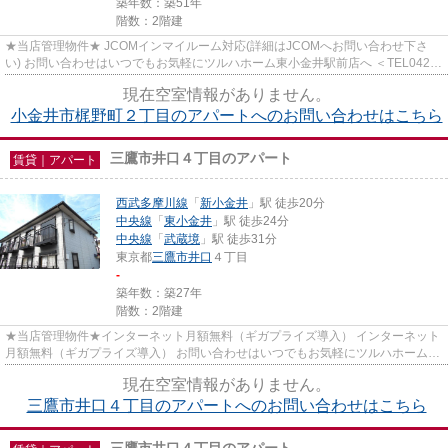
築年数：築51年
階数：2階建
★当店管理物件★ JCOMインマイルーム対応(詳細はJCOMへお問い合わせ下さ
い) お問い合わせはいつでもお気軽にツルハホーム東小金井駅前店へ ＜TEL042-
382-6021＞＜info@tsuruha-h.co.jp＞
現在空室情報がありません。
小金井市梶野町２丁目のアパートへのお問い合わせはこちら
三鷹市井口４丁目のアパート
賃貸｜アパート
西武多摩川線
「
新小金井
」駅 徒歩20分
中央線
「
東小金井
」駅 徒歩24分
中央線
「
武蔵境
」駅 徒歩31分
東京都
三鷹市
井口
４丁目
-
築年数：築27年
階数：2階建
★当店管理物件★インターネット月額無料（ギガプライズ導入） インターネット
月額無料（ギガプライズ導入） お問い合わせはいつでもお気軽にツルハホーム東
小金井駅前店へ ＜TEL042-382...
現在空室情報がありません。
三鷹市井口４丁目のアパートへのお問い合わせはこちら
三鷹市井口４丁目のアパート