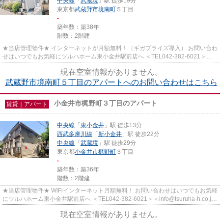
中央線
「
武蔵境
」駅 徒歩19分
東京都
武蔵野市
境南町
５丁目
-
築年数：築38年
階数：2階建
★当店管理物件★ インターネットが月額無料！（ギガプライズ導入） お問い合わ
せはいつでもお気軽にツルハホーム東小金井駅前店へ ＜TEL042-382-6021＞＜
info@tsuruha-h.co.jp＞
現在空室情報がありません。
武蔵野市境南町５丁目のアパートへのお問い合わせはこちら
小金井市梶野町３丁目のアパート
賃貸｜アパート
中央線
「
東小金井
」駅 徒歩13分
西武多摩川線
「
新小金井
」駅 徒歩22分
中央線
「
武蔵境
」駅 徒歩29分
東京都
小金井市
梶野町
３丁目
-
築年数：築36年
階数：2階建
★当店管理物件★ WiFiインターネット月額無料！ お問い合わせはいつでもお気軽
にツルハホーム東小金井駅前店へ ＜TEL042-382-6021＞＜info@tsuruha-h.co.jp
＞
現在空室情報がありません。