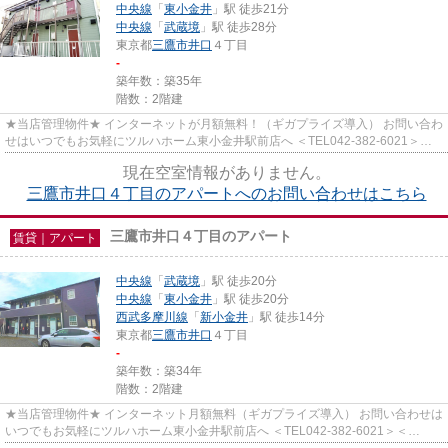
中央線
「
東小金井
」駅 徒歩21分
中央線
「
武蔵境
」駅 徒歩28分
東京都
三鷹市
井口
４丁目
-
築年数：築35年
階数：2階建
★当店管理物件★ インターネットが月額無料！（ギガプライズ導入） お問い合わ
せはいつでもお気軽にツルハホーム東小金井駅前店へ ＜TEL042-382-6021＞＜
info@tsuruha-h.co.jp＞
現在空室情報がありません。
三鷹市井口４丁目のアパートへのお問い合わせはこちら
三鷹市井口４丁目のアパート
賃貸｜アパート
中央線
「
武蔵境
」駅 徒歩20分
中央線
「
東小金井
」駅 徒歩20分
西武多摩川線
「
新小金井
」駅 徒歩14分
東京都
三鷹市
井口
４丁目
-
築年数：築34年
階数：2階建
★当店管理物件★ インターネット月額無料（ギガプライズ導入） お問い合わせは
いつでもお気軽にツルハホーム東小金井駅前店へ ＜TEL042-382-6021＞＜
info@tsuruha-h.co.jp＞