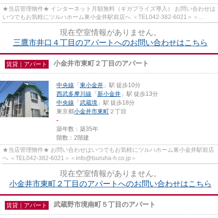
★当店管理物件★ インターネット月額無料（ギガプライズ導入） お問い合わせは
いつでもお気軽にツルハホーム東小金井駅前店へ ＜TEL042-382-6021＞＜
info@tsuruha-h.co.jp＞
現在空室情報がありません。
三鷹市井口４丁目のアパートへのお問い合わせはこちら
小金井市東町２丁目のアパート
賃貸｜アパート
中央線
「
東小金井
」駅 徒歩10分
西武多摩川線
「
新小金井
」駅 徒歩13分
中央線
「
武蔵境
」駅 徒歩18分
東京都
小金井市
東町
２丁目
-
築年数：築35年
階数：2階建
★当店管理物件★ お問い合わせはいつでもお気軽にツルハホーム東小金井駅前店
へ ＜TEL042-382-6021＞＜info@tsuruha-h.co.jp＞
現在空室情報がありません。
小金井市東町２丁目のアパートへのお問い合わせはこちら
武蔵野市境南町５丁目のアパート
賃貸｜アパート