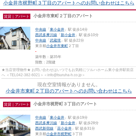
小金井市梶野町３丁目のアパートへのお問い合わせはこちら
小金井市東町２丁目のアパート
賃貸｜アパート
中央線
「
東小金井
」駅 徒歩14分
西武多摩川線
「
新小金井
」駅 徒歩10分
中央線
「
武蔵境
」駅 徒歩22分
東京都
小金井市
東町
２丁目
-
築年数：築35年
階数：2階建
★当店管理物件★ お問い合わせはいつでもお気軽にツルハホーム東小金井駅前店
へ ＜TEL042-382-6021＞＜info@tsuruha-h.co.jp＞
現在空室情報がありません。
小金井市東町２丁目のアパートへのお問い合わせはこちら
小金井市梶野町３丁目のアパート
賃貸｜アパート
中央線
「
東小金井
」駅 徒歩19分
西武多摩川線
「
新小金井
」駅 徒歩28分
西武新宿線
「
花小金井
」駅 徒歩31分
東京都
小金井市
梶野町
３丁目