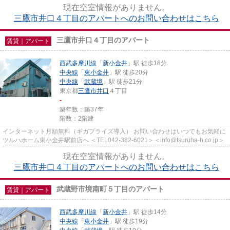
現在空室情報がありません。
三鷹市井口４丁目のアパートへのお問い合わせはこちら
三鷹市井口４丁目のアパート
賃貸｜アパート
西武多摩川線
「
新小金井
」駅 徒歩18分
中央線
「
東小金井
」駅 徒歩20分
中央線
「
武蔵境
」駅 徒歩21分
東京都
三鷹市
井口
４丁目
-
築年数：築37年
階数：2階建
インターネット月額無料（ギガプライズ導入） お問い合わせはいつでもお気軽に
ツルハホーム東小金井駅前店へ ＜TEL042-382-6021＞＜info@tsuruha-h.co.jp＞
現在空室情報がありません。
三鷹市井口４丁目のアパートへのお問い合わせはこちら
武蔵野市境南町５丁目のアパート
賃貸｜アパート
西武多摩川線
「
新小金井
」駅 徒歩14分
中央線
「
東小金井
」駅 徒歩19分