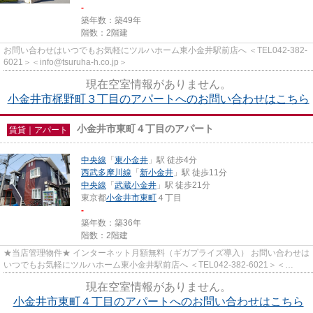
-
築年数：築49年
階数：2階建
お問い合わせはいつでもお気軽にツルハホーム東小金井駅前店へ ＜TEL042-382-
6021＞＜info@tsuruha-h.co.jp＞
現在空室情報がありません。
小金井市梶野町３丁目のアパートへのお問い合わせはこちら
小金井市東町４丁目のアパート
賃貸｜アパート
中央線
「
東小金井
」駅 徒歩4分
西武多摩川線
「
新小金井
」駅 徒歩11分
中央線
「
武蔵小金井
」駅 徒歩21分
東京都
小金井市
東町
４丁目
-
築年数：築36年
階数：2階建
★当店管理物件★ インターネット月額無料（ギガプライズ導入） お問い合わせは
いつでもお気軽にツルハホーム東小金井駅前店へ ＜TEL042-382-6021＞＜
info@tsuruha-h.co.jp＞
現在空室情報がありません。
小金井市東町４丁目のアパートへのお問い合わせはこちら