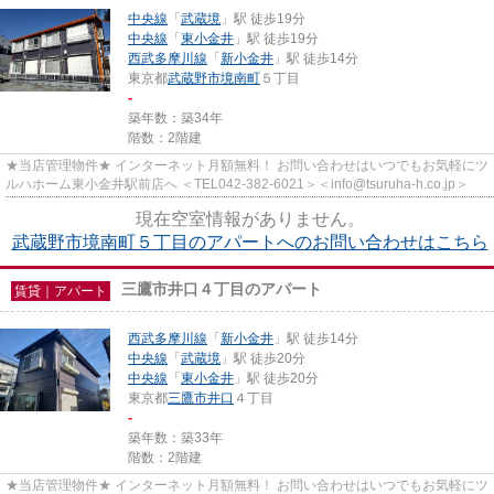
中央線
「
武蔵境
」駅 徒歩19分
中央線
「
東小金井
」駅 徒歩19分
西武多摩川線
「
新小金井
」駅 徒歩14分
東京都
武蔵野市
境南町
５丁目
-
築年数：築34年
階数：2階建
★当店管理物件★ インターネット月額無料！ お問い合わせはいつでもお気軽にツ
ルハホーム東小金井駅前店へ ＜TEL042-382-6021＞＜info@tsuruha-h.co.jp＞
現在空室情報がありません。
武蔵野市境南町５丁目のアパートへのお問い合わせはこちら
三鷹市井口４丁目のアパート
賃貸｜アパート
西武多摩川線
「
新小金井
」駅 徒歩14分
中央線
「
武蔵境
」駅 徒歩20分
中央線
「
東小金井
」駅 徒歩20分
東京都
三鷹市
井口
４丁目
-
築年数：築33年
階数：2階建
★当店管理物件★ インターネット月額無料！ お問い合わせはいつでもお気軽にツ