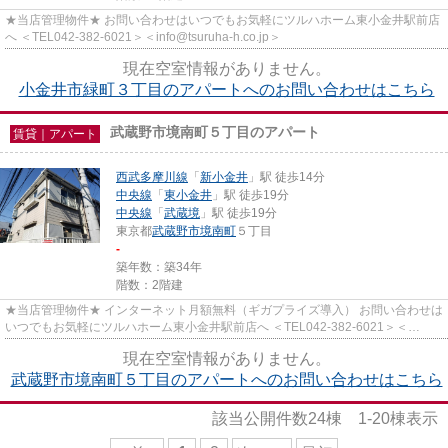
★当店管理物件★ お問い合わせはいつでもお気軽にツルハホーム東小金井駅前店
へ ＜TEL042-382-6021＞＜info@tsuruha-h.co.jp＞
現在空室情報がありません。
小金井市緑町３丁目のアパートへのお問い合わせはこちら
武蔵野市境南町５丁目のアパート
賃貸｜アパート
西武多摩川線
「
新小金井
」駅 徒歩14分
中央線
「
東小金井
」駅 徒歩19分
中央線
「
武蔵境
」駅 徒歩19分
東京都
武蔵野市
境南町
５丁目
-
築年数：築34年
階数：2階建
★当店管理物件★ インターネット月額無料（ギガプライズ導入） お問い合わせは
いつでもお気軽にツルハホーム東小金井駅前店へ ＜TEL042-382-6021＞＜
info@tsuruha-h.co.jp＞
現在空室情報がありません。
武蔵野市境南町５丁目のアパートへのお問い合わせはこちら
該当公開件数
24
棟
1-20
棟表示