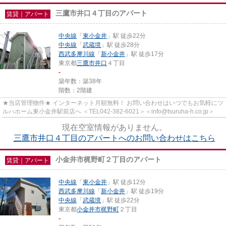
三鷹市井口４丁目のアパート
賃貸｜アパート
中央線
「
東小金井
」駅 徒歩22分
中央線
「
武蔵境
」駅 徒歩28分
西武多摩川線
「
新小金井
」駅 徒歩17分
東京都
三鷹市
井口
４丁目
-
築年数：築38年
階数：2階建
★当店管理物件★ インターネット月額無料！ お問い合わせはいつでもお気軽にツ
ルハホーム東小金井駅前店へ ＜TEL042-382-6021＞＜info@tsuruha-h.co.jp＞
現在空室情報がありません。
三鷹市井口４丁目のアパートへのお問い合わせはこちら
小金井市梶野町２丁目のアパート
賃貸｜アパート
中央線
「
東小金井
」駅 徒歩12分
西武多摩川線
「
新小金井
」駅 徒歩19分
中央線
「
武蔵境
」駅 徒歩22分
東京都
小金井市
梶野町
２丁目
-