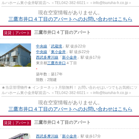
ルハホーム東小金井駅前店へ ＜TEL042-382-6021＞＜info@tsuruha-h.co.jp＞
現在空室情報がありません。
三鷹市井口４丁目のアパートへのお問い合わせはこちら
三鷹市井口４丁目のアパート
賃貸｜アパート
中央線
「
武蔵境
」駅 徒歩22分
中央線
「
東小金井
」駅 徒歩22分
西武多摩川線
「
新小金井
」駅 徒歩17分
東京都
三鷹市
井口
４丁目
-
築年数：築17年
階数：2階建
★当店管理物件★ インターネット月額無料！ お問い合わせはいつでもお気軽にツ
ルハホーム東小金井駅前店へ ＜TEL042-382-6021＞＜info@tsuruha-h.co.jp＞
現在空室情報がありません。
三鷹市井口４丁目のアパートへのお問い合わせはこちら
三鷹市井口４丁目のアパート
賃貸｜アパート
西武多摩川線
「
新小金井
」駅 徒歩17分