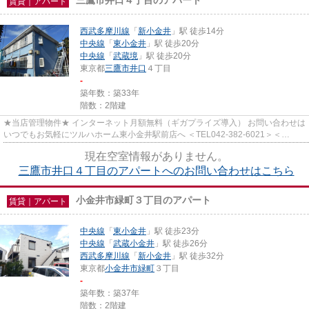
賃貸｜アパート
西武多摩川線
「
新小金井
」駅 徒歩14分
中央線
「
東小金井
」駅 徒歩20分
中央線
「
武蔵境
」駅 徒歩20分
東京都
三鷹市
井口
４丁目
-
築年数：築33年
階数：2階建
★当店管理物件★ インターネット月額無料（ギガプライズ導入） お問い合わせは
いつでもお気軽にツルハホーム東小金井駅前店へ ＜TEL042-382-6021＞＜
info@tsuruha-h.co.jp＞
現在空室情報がありません。
三鷹市井口４丁目のアパートへのお問い合わせはこちら
小金井市緑町３丁目のアパート
賃貸｜アパート
中央線
「
東小金井
」駅 徒歩23分
中央線
「
武蔵小金井
」駅 徒歩26分
西武多摩川線
「
新小金井
」駅 徒歩32分
東京都
小金井市
緑町
３丁目
-
築年数：築37年
階数：2階建