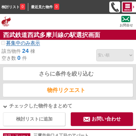
0
0
検討リスト
最近見た物件
お問合せ
西武鉄道西武多摩川線の駅選択画面
募集中のみ表示
24
該当物件
棟
0
空き数
件
さらに条件を絞り込む
物件リクエスト
チェックした物件をまとめて
検討リストに追加
お問い合わせ
三鷹市井口４丁目のアパート
賃貸｜アパート